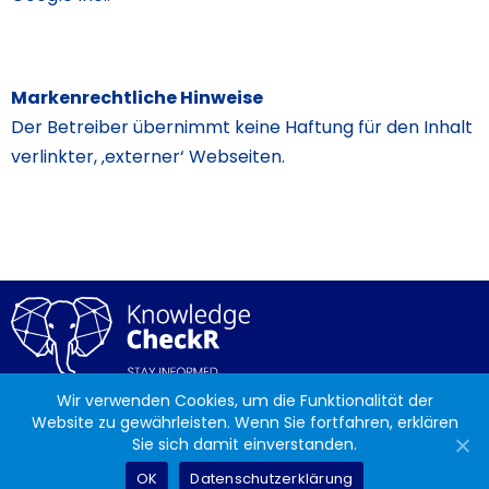
Markenrechtliche Hinweise
Der Betreiber übernimmt keine Haftung für den Inhalt
verlinkter, ‚externer‘ Webseiten.
Wir verwenden Cookies, um die Funktionalität der
Kontakt
|
Datenschutz
|
Impressum
Website zu gewährleisten. Wenn Sie fortfahren, erklären
Sie sich damit einverstanden.
OK
Datenschutzerklärung
© 2020 SelectionArts | Alle Rechte vorbehalten